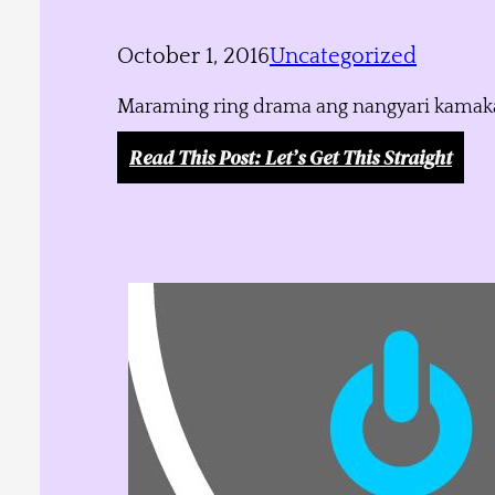
October 1, 2016
Uncategorized
Maraming ring drama ang nangyari kamakaila
Read This Post
: Let’s Get This Straight