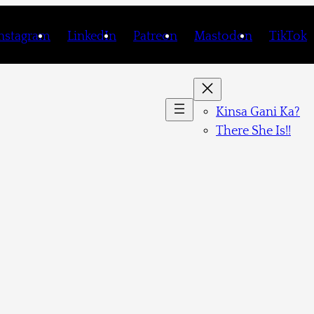
nstagram
LinkedIn
Patreon
Mastodon
TikTok
Kinsa Gani Ka?
There She Is!!