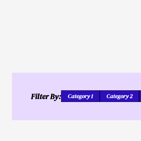
 nga Kaligutgut ug 
Filter By:
Category 1
Category 2