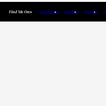
Find Me On:
Facebook
GitHub
Twitter
I